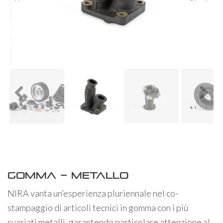
Previ
Next
ous
Previ
Next
ous
Gomma – Metallo
NIRA vanta un’esperienza pluriennale nel co-
stampaggio di articoli tecnici in gomma con i più
svariati metalli, garantendo particolare attenzione al