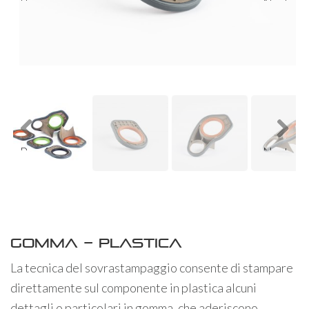
Previ
Next
ous
Previ
Next
ous
Gomma – Plastica
La tecnica del sovrastampaggio consente di stampare
direttamente sul componente in plastica alcuni
dettagli o particolari in gomma, che aderiscono